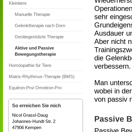
Wiederherst
Kleintiere
Operationen,
Manuelle Therapie
sehr einges
Grundeigens
Gelenktherapie nach Dorn
Ausdauer un
Gerätegestützte Therapie
Aber nicht n
Aktive und Passive
Trainingszw
Bewegungstherapie
die Gelenkb
verbessern.
Homöopathie für Tiere
Matrix-Rhythmus-Therapie (BMS)
Man untersc
Equitron-Pro/ Omnitron-Pro
wobei in der
von passiv n
So erreichen Sie mich
Nicol Grassl-Daug
Passive 
Johannes-Hundt-Str. 2
47906 Kempen
Passive Be