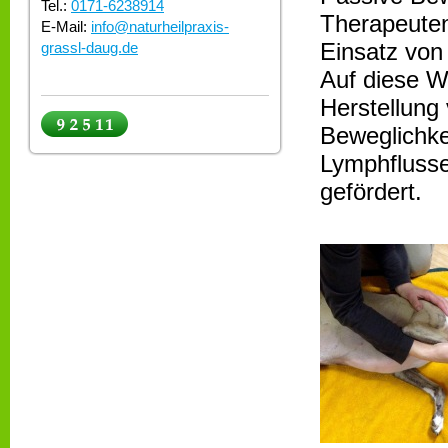
Tel.:
0171-6238914
Therapeuten
E-Mail:
info@naturheilpraxis-
Einsatz von
grassl-daug.de
Auf diese W
Herstellung
Beweglichke
Lymphflusse
gefördert.