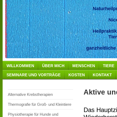
Naturheilpra
Nicol Gr
Heilpraktiker
Tierphys
ganzheitliche
WILLKOMMEN
ÜBER MICH
MENSCHEN
TIERE
SEMINARE UND VORTRÄGE
KOSTEN
KONTAKT
Aktive u
Alternative Krebstherapien
Thermografie für Groß- und Kleintiere
Das Hauptzi
Physiotherapie für Hunde und