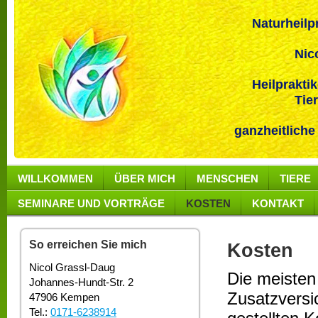
Naturheilpra
Nicol Gr
Heilpraktiker
Tierphys
ganzheitliche
WILLKOMMEN
ÜBER MICH
MENSCHEN
TIERE
SEMINARE UND VORTRÄGE
KOSTEN
KONTAKT
So erreichen Sie mich
Kosten
Nicol Grassl-Daug
Die meisten
Johannes-Hundt-Str. 2
Zusatzvers
47906 Kempen
Tel.:
0171-6238914