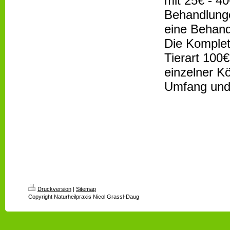
mit 25€ - 40
Behandlunge
eine Behand
Die Komplet
Tierart 100
einzelner K
Umfang und
Druckversion
|
Sitemap
Copyright Naturheilpraxis Nicol Grassl-Daug